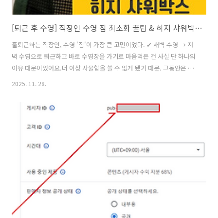
[퇴근 후 수영] 직장인 수영 짐 최소화 꿀팁 & 히지 샤워박스 한 달 사용기(짐 구성)🏊‍♀️
출퇴근하는 직장인, 수영 '짐'이 가장 큰 고민이었다. ✔ 새벽 수영 → 저
녁 수영으로 퇴근하고 바로 수영장을 가기로 마음먹은 건 사실 단 하나의
이유 때문이었어요.더 이상 사물함을 쓸 수 없게 됐기 때문. 그동안은 수
영 친구가 사용하던 사물함을 함께 쓰면서 수영 용품을 전부 넣어두고 다
2025. 11. 28.
녔는데,친구가 이직하면서 사물함을 반납해야 하는 상황이 되었어요. 그
리고 그때 알았어요.사물함이 없으면 수영 짐이 이렇게 많았던 거야…?
젖은 수영복부터 샤워·스킨케어 용품, 수건, 화장품까지. 출근 가방 + 대
중교통 조합에서는 “이 무게로는 도저히 수영 못 다닌다”는 결론이 자연
스럽게 나왔고,그래서 본격적으로 짐을 줄이는 방법을 고민하기 시작했
습니다. ✔ 출퇴근 수영, 핵심은 '짐 최소화'사물함을 사용할 때는 고민이
..