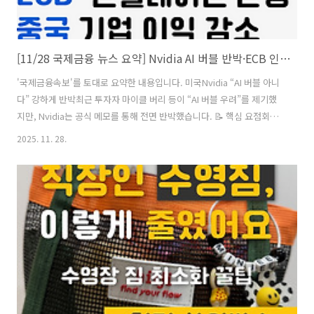
[11/28 국제금융 뉴스 요약] Nvidia AI 버블 반박·ECB 인플레 안정·중국 기업이익 감소
'국제금융속보'를 토대로 요약한 내용입니다. 미국Nvidia “AI 버블 아니
다” 강하게 반박최근 투자자 마이클 버리 등이 “AI 버블 우려”를 제기했
지만, Nvidia는 공식 메모를 통해 전면 반박했습니다. 📝 핵심 요점회계
처리(감가상각 기간·자사주 매입)에 문제 없다고 강조주요 고객들은
2025. 11. 28.
4~6년 실제 사용 기반으로 감가상각 중최신 칩 블랙웰은 구조가 복잡해
마진은 다소 낮아질 수 있음Meta의 Google AI 칩 구매 검토 관련
“Google의 성공을 축하하나,AI 모델이 돌아가는 핵심 플랫폼은 여전히
블랙웰"이라고 언급다만, 일부 분석가는 **“공식 반박 자체가 불안감을
드러낸 것”**이라고 해석해석:Nvidia는 AI 생태계를 자신들이 주도하고
있음을 재차 강조하는 모습.AI 투자 둔화 ..