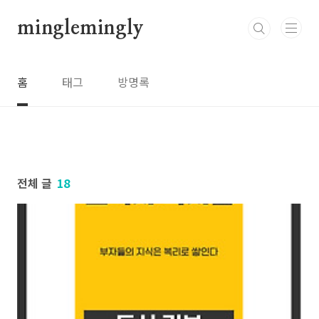
본문 바로가기
minglemingly
홈
태그
방명록
전체 글
18